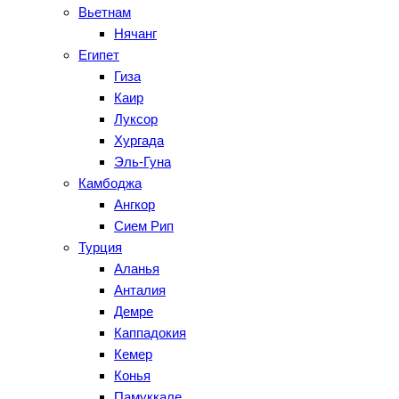
Вьетнам
Нячанг
Египет
Гиза
Каир
Луксор
Хургада
Эль-Гуна
Камбоджа
Ангкор
Сием Рип
Турция
Аланья
Анталия
Демре
Каппадокия
Кемер
Конья
Памуккале