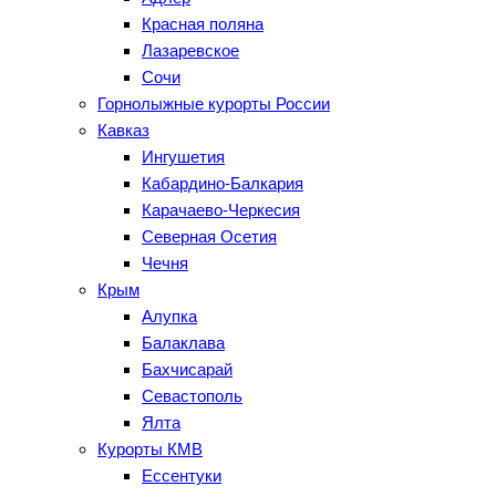
Красная поляна
Лазаревское
Сочи
Горнолыжные курорты России
Кавказ
Ингушетия
Кабардино-Балкария
Карачаево-Черкесия
Северная Осетия
Чечня
Крым
Алупка
Балаклава
Бахчисарай
Севастополь
Ялта
Курорты КМВ
Ессентуки