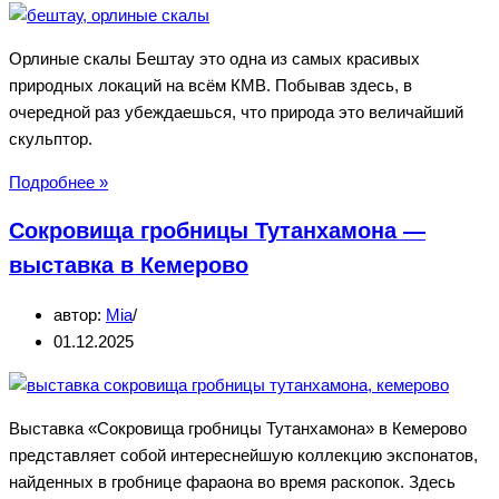
Орлиные скалы Бештау это одна из самых красивых
природных локаций на всём КМВ. Побывав здесь, в
очередной раз убеждаешься, что природа это величайший
скульптор.
Орлиные
Подробнее »
скалы
Сокровища гробницы Тутанхамона —
на
Бештау
выставка в Кемерово
автор:
Mia
01.12.2025
Выставка «Сокровища гробницы Тутанхамона» в Кемерово
представляет собой интереснейшую коллекцию экспонатов,
найденных в гробнице фараона во время раскопок. Здесь