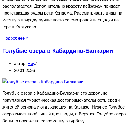
располагается. Дополнительно красоту пейзажам придает
протекающая рядом река Кондома. Рассматривать виды на
местную природу лучше всего со смотровой площадки на
горе в Куртуково.
Село
Подробнее »
Куртуково
Голубые озёра в Кабардино-Балкарии
в
Кемеровской
автор:
Rey
области
20.01.2026
—
смотровая
площадка
Голубые озёра в Кабардино-Балкарии это довольно
на
популярная туристическая достопримечательность среди
горе
жителей региона и отдыхающих на Кавказе. Нижнее Голубое
с
озеро имеет необычный цвет воды, а Верхнее Голубое озеро
крестом
большо похоже на современную турбазу.