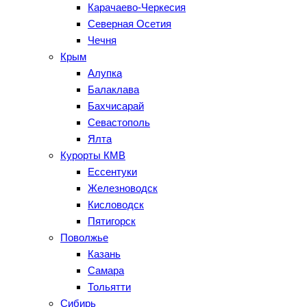
Карачаево-Черкесия
Северная Осетия
Чечня
Крым
Алупка
Балаклава
Бахчисарай
Севастополь
Ялта
Курорты КМВ
Ессентуки
Железноводск
Кисловодск
Пятигорск
Поволжье
Казань
Самара
Тольятти
Сибирь