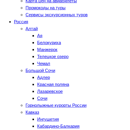
Карта цен на авиабилеты
Промокоды на туры
Сервисы экскурсионных туров
Россия
Алтай
Ая
Белокуриха
Манжерок
Телецкое озеро
Чемал
Большой Сочи
Адлер
Красная поляна
Лазаревское
Сочи
Горнолыжные курорты России
Кавказ
Ингушетия
Кабардино-Балкария