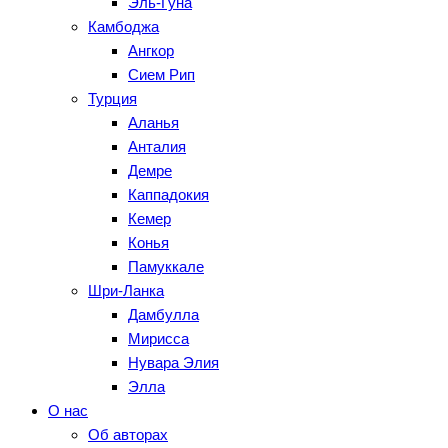
Эль-Гуна
Камбоджа
Ангкор
Сием Рип
Турция
Аланья
Анталия
Демре
Каппадокия
Кемер
Конья
Памуккале
Шри-Ланка
Дамбулла
Мирисса
Нувара Элия
Элла
О нас
Об авторах