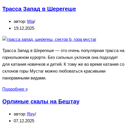
тролля
Трасса Запад в Шерегеше
в
Кабардино-
автор:
Mia
Балкарии
19.12.2025
(Безенги)
Трасса Запад в Шерегеше — это очень популярная трасса на
горнолыжном курорте. Без сильных уклонов она подходит
для катания новичков и детей. К тому же во время катания со
склонов горы Мустаг можно любоваться красивыми
панорамными видами.
Трасса
Подробнее »
Запад
Орлиные скалы на Бештау
в
Шерегеше
автор:
Rey
07.12.2025