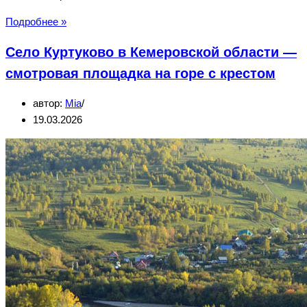
Поселок
Подробнее »
Федоровка
Село Куртуково в Кемеровской области —
в
Кемеровской
смотровая площадка на горе с крестом
области
автор:
Mia
—
19.03.2026
смотровая
площадка
с
видом
на
Кондому