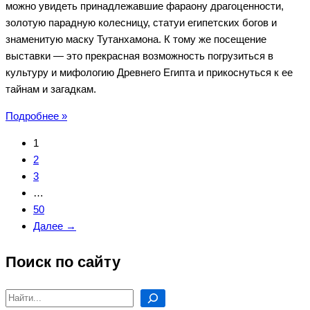
можно увидеть принадлежавшие фараону драгоценности,
золотую парадную колесницу, статуи египетских богов и
знаменитую маску Тутанхамона. К тому же посещение
выставки — это прекрасная возможность погрузиться в
культуру и мифологию Древнего Египта и прикоснуться к ее
тайнам и загадкам.
Сокровища
Подробнее »
гробницы
1
Тутанхамона
2
—
3
выставка
…
в
50
Кемерово
Далее →
Поиск по сайту
Поиск