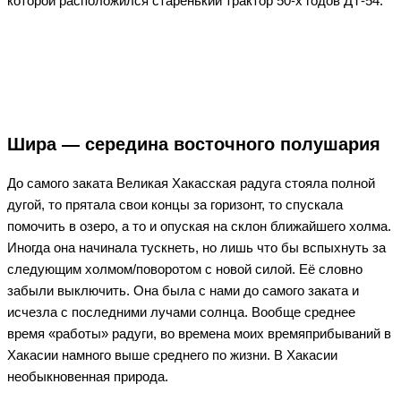
которой расположился старенький трактор 50-х годов ДТ-54.
Шира — середина восточного полушария
До самого заката Великая Хакасская радуга стояла полной
дугой, то прятала свои концы за горизонт, то спускала
помочить в озеро, а то и опуская на склон ближайшего холма.
Иногда она начинала тускнеть, но лишь что бы вспыхнуть за
следующим холмом/поворотом с новой силой. Её словно
забыли выключить. Она была с нами до самого заката и
исчезла с последними лучами солнца. Вообще среднее
время «работы» радуги, во времена моих времяприбываний в
Хакасии намного выше среднего по жизни. В Хакасии
необыкновенная природа.