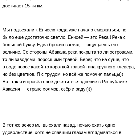
достигает 15-ти км.
Мы подъехали к Енисею когда уже начало смеркаться, но
было ещё достаточно светло. Енисей — это Река!! Река с
большой букву. Едва бросив взгляд — ощущаешь его
величие. Со стороны Абакана река покрыта то ли островами,
то ли заводями поросшими травой. Берег, что на суше, что
в воде порос какой-то короткой травой типа крупного клевера,
но без цветков. Я с трудом, но всё же помочил пальцы))
Вот так я и провёл своё десятитысячдневие в Республике
Хакасия — стране холмов, озёр и радуг)))
В тот же вечер мы выехали назад, ночью ехать одно
удовольствие, хотя не спавшим глазам вглядываться в