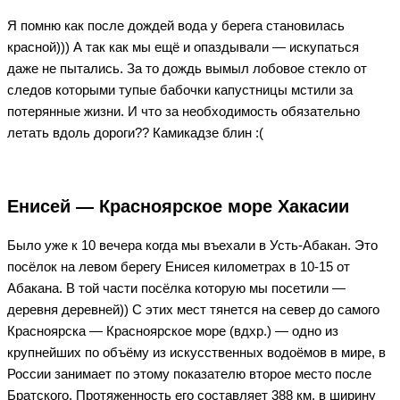
Я помню как после дождей вода у берега становилась
красной))) А так как мы ещё и опаздывали — искупаться
даже не пытались. За то дождь вымыл лобовое стекло от
следов которыми тупые бабочки капустницы мстили за
потерянные жизни. И что за необходимость обязательно
летать вдоль дороги?? Камикадзе блин :(
Енисей — Красноярское море Хакасии
Было уже к 10 вечера когда мы въехали в Усть-Абакан. Это
посёлок на левом берегу Енисея километрах в 10-15 от
Абакана. В той части посёлка которую мы посетили —
деревня деревней)) С этих мест тянется на север до самого
Красноярска — Красноярское море (вдхр.) — одно из
крупнейших по объёму из искусственных водоёмов в мире, в
России занимает по этому показателю второе место после
Братского. Протяженность его составляет 388 км, в ширину