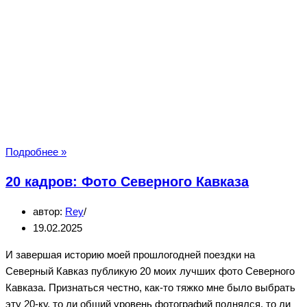
20
Подробнее »
кадров:
20 кадров: Фото Северного Кавказа
Красивые
фото
автор:
Rey
Самары
19.02.2025
И завершая историю моей прошлогодней поездки на
Северный Кавказ публикую 20 моих лучших фото Северного
Кавказа. Признаться честно, как-то тяжко мне было выбрать
эту 20-ку, то ли общий уровень фотографий поднялся, то ли