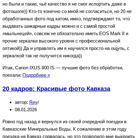
но были и такие, чьё качество я не смог испортить даже в
фотошопе)) Кто-то конечно со мной не согласиться, но 20 не
обработанных фото под катом, имхо, подтверждают то, что
выдавать шикарные кадры можно и с самой простой
«мыльнецей», совсем не обязательно иметь EOS Mark II и
прочие зеркалки высокого уровня с профессиональной
оптикой)) Да и управлять им я научился просто на ощупь, с
зеркалкой так не получится никогда))
Итак, Canon IXUS 800 IS — лучшие фото без обработки,
Canon
поехали:
Подробнее »
IXUS
20 кадров: Красивые фото Кавказа
800
IS
автор:
Rey
Original
08.01.2026
Лучшие
фото
Ровно год назад я вернулся из своей очередной поездки в
Кавказские Минеральные Воды. К сожалению в этом году
поездка на Кавказ сорвалась, но это позволило мне выкроить