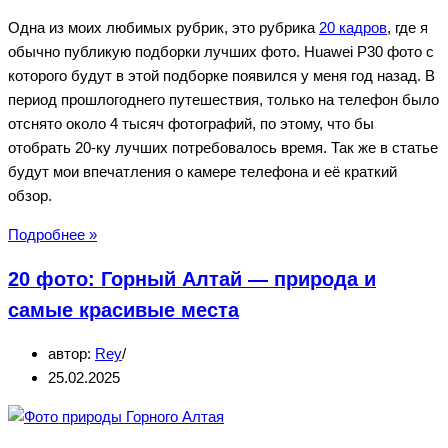
Одна из моих любимых рубрик, это рубрика
20 кадров
, где я
обычно публикую подборки лучших фото. Huawei P30 фото с
которого будут в этой подборке появился у меня год назад. В
период прошлогоднего путешествия, только на телефон было
отснято около 4 тысяч фотографий, по этому, что бы
отобрать 20-ку лучших потребовалось время. Так же в статье
будут мои впечатления о камере телефона и её краткий
обзор.
Huawei
Подробнее »
P30
20 фото: Горный Алтай — природа и
—
лучшие
самые красивые места
фото
автор:
Rey
с
25.02.2025
камеры