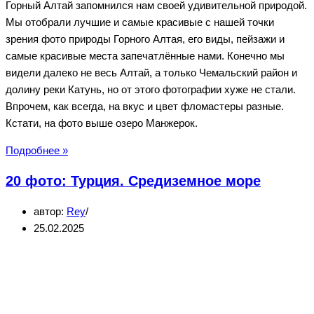
Горный Алтай запомнился нам своей удивительной природой.
Мы отобрали лучшие и самые красивые с нашей точки
зрения фото природы Горного Алтая, его виды, пейзажи и
самые красивые места запечатлённые нами. Конечно мы
видели далеко не весь Алтай, а только Чемальский район и
долину реки Катунь, но от этого фотографии хуже не стали.
Впрочем, как всегда, на вкус и цвет фломастеры разные.
Кстати, на фото выше озеро Манжерок.
20
Подробнее »
фото:
20 фото: Турция. Средиземное море
Горный
Алтай
автор:
Rey
—
25.02.2025
природа
и
самые
красивые
места