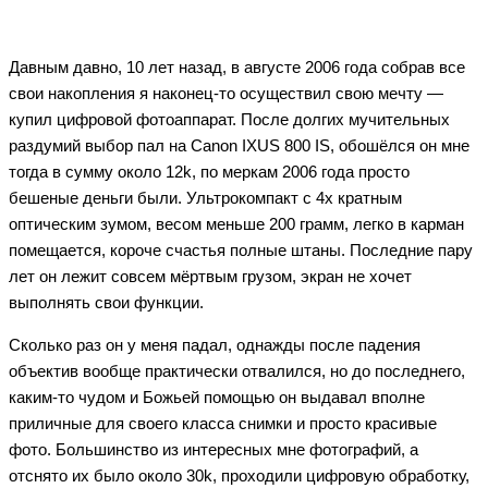
Давным давно, 10 лет назад, в августе 2006 года собрав все
свои накопления я наконец-то осуществил свою мечту —
купил цифровой фотоаппарат. После долгих мучительных
раздумий выбор пал на Canon IXUS 800 IS, обошёлся он мне
тогда в сумму около 12k, по меркам 2006 года просто
бешеные деньги были. Ультрокомпакт с 4х кратным
оптическим зумом, весом меньше 200 грамм, легко в карман
помещается, короче счастья полные штаны. Последние пару
лет он лежит совсем мёртвым грузом, экран не хочет
выполнять свои функции.
Сколько раз он у меня падал, однажды после падения
объектив вообще практически отвалился, но до последнего,
каким-то чудом и Божьей помощью он выдавал вполне
приличные для своего класса снимки и просто красивые
фото. Большинство из интересных мне фотографий, а
отснято их было около 30k, проходили цифровую обработку,