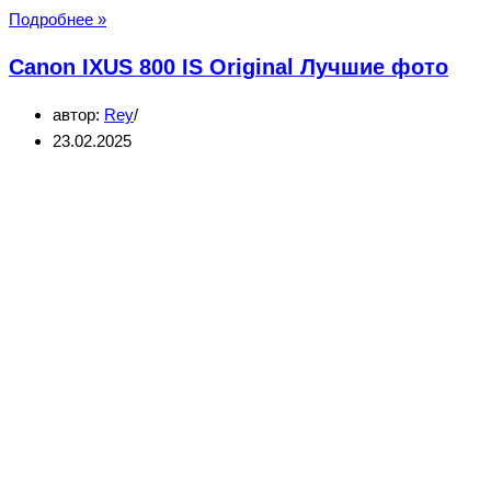
20
Подробнее »
фото:
Canon IXUS 800 IS Original Лучшие фото
Турция.
Средиземное
автор:
Rey
море
23.02.2025