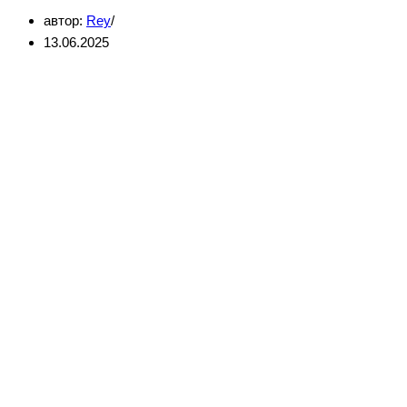
автор:
Rey
за
13.06.2025
один
день