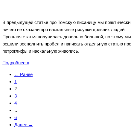
В предыдущей статье про Томскую писаницу мы практически
ничего не сказали про наскальные рисунки древних людей.
Прошлая статья получилась довольно большой, по этому мы
решили восполнить пробел и написать отдельную статью про
петроглифы и наскальную живопись.
Наскальные
Подробнее »
рисунки
← Ранее
древних
1
людей
2
Сибири
3
4
…
6
Далее →