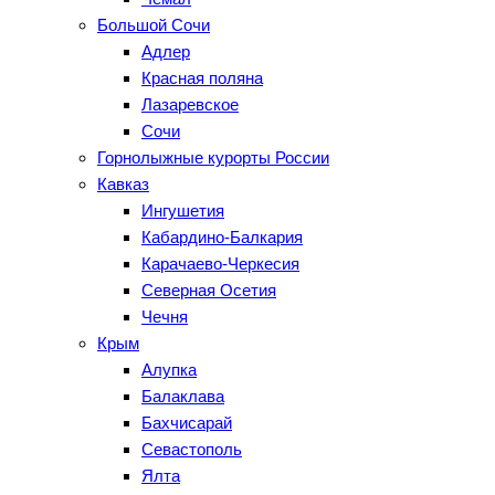
Большой Сочи
Адлер
Красная поляна
Лазаревское
Сочи
Горнолыжные курорты России
Кавказ
Ингушетия
Кабардино-Балкария
Карачаево-Черкесия
Северная Осетия
Чечня
Крым
Алупка
Балаклава
Бахчисарай
Севастополь
Ялта