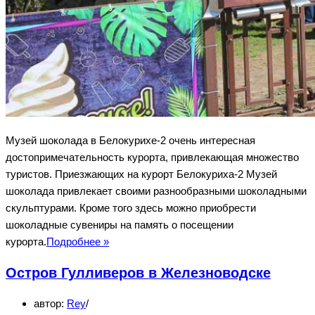
Музей шоколада в Белокурихе-2 очень интересная
достопримечательность курорта, привлекающая множество
туристов. Приезжающих на курорт Белокуриха-2 Музей
шоколада привлекает своими разнообразными шоколадными
скульптурами. Кроме того здесь можно приобрести
шоколадные сувениры на память о посещении
Музей
курорта.
Подробнее »
шоколада
Остров Гулливеров в Железноводске
в
Белокурихе-2
автор:
Rey