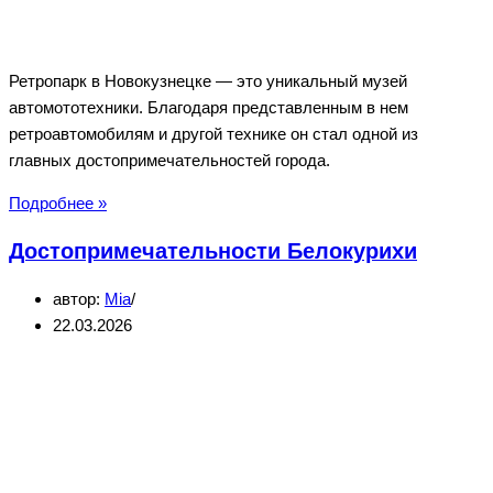
Ретропарк в Новокузнецке — это уникальный музей
автомототехники. Благодаря представленным в нем
ретроавтомобилям и другой технике он стал одной из
главных достопримечательностей города.
Ретропарк
Подробнее »
в
Достопримечательности Белокурихи
Новокузнецке
—
автор:
Mia
музей
22.03.2026
автомототехники