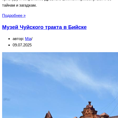
тайнам и загадкам.
Сокровища
Подробнее »
гробницы
Музей Чуйского тракта в Бийске
Тутанхамона
—
автор:
Mia
выставка
09.07.2025
в
Кемерово