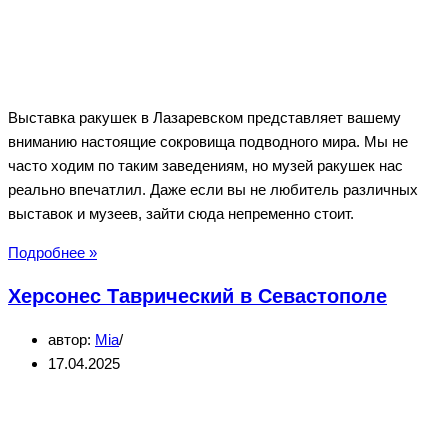
Выставка ракушек в Лазаревском представляет вашему
вниманию настоящие сокровища подводного мира. Мы не
часто ходим по таким заведениям, но музей ракушек нас
реально впечатлил. Даже если вы не любитель различных
выставок и музеев, зайти сюда непременно стоит.
Выставка
Подробнее »
ракушек
Херсонес Таврический в Севастополе
в
Лазаревском
автор:
Mia
—
17.04.2025
Сокровища
подводного
мира