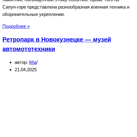
Сапун-горе представлена разнообразная военная техника и
оборонительные укрепления.
Сапун-
Подробнее »
гора
Ретропарк в Новокузнецке — музей
в
Севастополе
автомототехники
автор:
Mia
21.04.2025