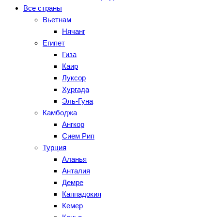
Все страны
Вьетнам
Нячанг
Египет
Гиза
Каир
Луксор
Хургада
Эль-Гуна
Камбоджа
Ангкор
Сием Рип
Турция
Аланья
Анталия
Демре
Каппадокия
Кемер