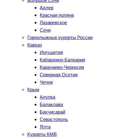
Большой Сочи
Адлер
Красная поляна
Лазаревское
Сочи
Горнолыжные курорты России
Кавказ
Ингушетия
Кабардино-Балкария
Карачаево-Черкесия
Северная Осетия
Чечня
Крым
Алупка
Балаклава
Бахчисарай
Севастополь
Ялта
Курорты КМВ