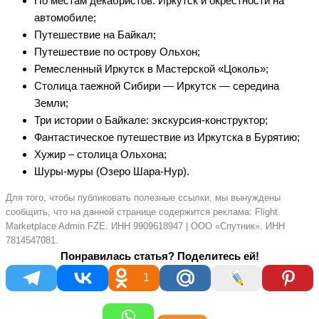
По местам декабристов. Иркутск и окрестности на
автомобиле;
Путешествие на Байкал;
Путешествие по острову Ольхон;
Ремесленный Иркутск в Мастерской «Цоколь»;
Столица таежной Сибири — Иркутск — середина
Земли;
Три истории о Байкале: экскурсия-конструктор;
Фантастическое путешествие из Иркутска в Бурятию;
Хужир – столица Oльxoна;
Шуры-муры (Озеро Шара-Нур).
Для того, чтобы публиковать полезные ссылки, мы вынуждены
сообщить, что на данной странице содержится реклама: Flight
Marketplace Admin FZE. ИНН 9909618947 | ООО «Спутник». ИНН
7814547081.
Понравилась статья? Поделитесь ей!
1