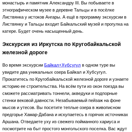
монастырь и памятник Александру III. Вы побываете в
этнографическом музее в деревне Тальцы и в посёлке
Листвянка у истоков Ангары. А ещё в программу экскурсии в
Листвянку и Тальцы входит Байкальский музей и прогулка на
катере. Будет очень насыщенный день.
Экскурсия из Иркутска по Кругобайкальской
железной дороге
Во время экскурсии
Байкал+Хубсугул
в одном туре вы
увидите два уникальных озера Байкал и Хубсугул.
Прокатитесь по Кругобайкальской железной дороге и узнаете
историю ее строительства. На всём пути из окон поезда вы
сможете рассматривать тоннели, акведуки и подпорные
стенки вековой давности. Незабываемый пейзаж на фоне
мысов и утесов. Вы посетите теплые озера в живописном
предгорье Хамар-Дабана и искупаетесь в горячих источниках
Аршана. Отведаете уху из свежего пойманного хариуса и
посмотрите на быт простого монгольского поселка. Вас ждут