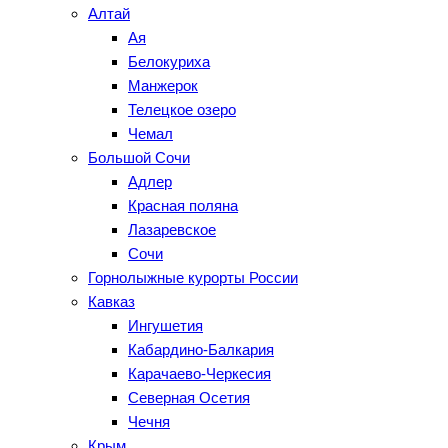
Алтай
Ая
Белокуриха
Манжерок
Телецкое озеро
Чемал
Большой Сочи
Адлер
Красная поляна
Лазаревское
Сочи
Горнолыжные курорты России
Кавказ
Ингушетия
Кабардино-Балкария
Карачаево-Черкесия
Северная Осетия
Чечня
Крым