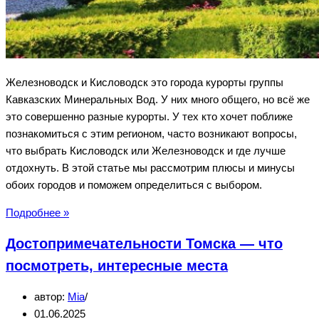
Железноводск и Кисловодск это города курорты группы
Кавказских Минеральных Вод. У них много общего, но всё же
это совершенно разные курорты. У тех кто хочет поближе
познакомиться с этим регионом, часто возникают вопросы,
что выбрать Кисловодск или Железноводск и где лучше
отдохнуть. В этой статье мы рассмотрим плюсы и минусы
обоих городов и поможем определиться с выбором.
Железноводск
Подробнее »
или
Достопримечательности Томска — что
Кисловодск
—
посмотреть, интересные места
где
автор:
Mia
лучше
01.06.2025
отдохнуть