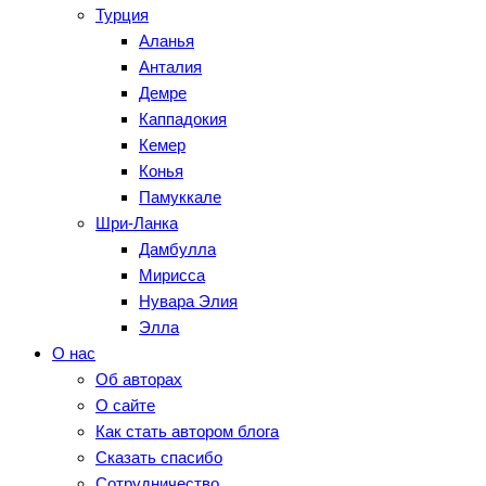
Турция
Аланья
Анталия
Демре
Каппадокия
Кемер
Конья
Памуккале
Шри-Ланка
Дамбулла
Мирисса
Нувара Элия
Элла
О нас
Об авторах
О сайте
Как стать автором блога
Сказать спасибо
Сотрудничество