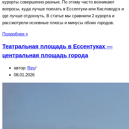
курорты совершенно разные. По этому часто возникают
вопросы, куда лучше поехать в Ессентуки или Кисловодск и
где лучше отдохнуть. В статье мы сравнили 2 курорта и
рассмотрели основные плюсы и минусы обоих городов.
Ессентуки
Подробнее »
или
Театральная площадь в Ессентуках —
Кисловодск
—
центральная площадь города
где
автор:
Rey
лучше
08.01.2026
отдохнуть