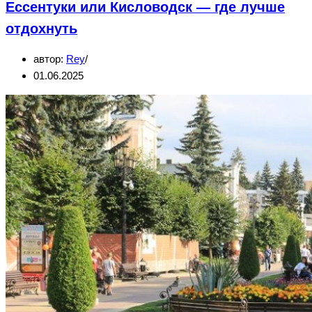
Ессентуки или Кисловодск — где лучше
Камбоджа
—
отдохнуть
большой
автор:
Rey
обзор:
01.06.2025
что
посмотреть
и
как
добраться