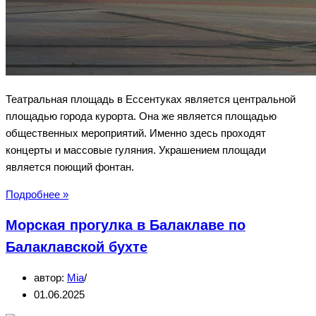
Театральная площадь в Ессентуках является центральной
площадью города курорта. Она же является площадью
общественных мероприятий. Именно здесь проходят
концерты и массовые гуляния. Украшением площади
является поющий фонтан.
Театральная
Подробнее »
площадь
Морская прогулка в Балаклаве по
в
Ессентуках
Балаклавской бухте
—
автор:
Mia
центральная
01.06.2025
площадь
города