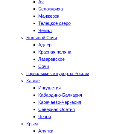
Ая
Белокуриха
Манжерок
Телецкое озеро
Чемал
Большой Сочи
Адлер
Красная поляна
Лазаревское
Сочи
Горнолыжные курорты России
Кавказ
Ингушетия
Кабардино-Балкария
Карачаево-Черкесия
Северная Осетия
Чечня
Крым
Алупка