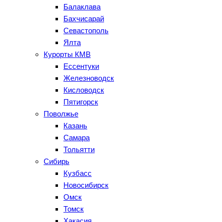
Балаклава
Бахчисарай
Севастополь
Ялта
Курорты КМВ
Ессентуки
Железноводск
Кисловодск
Пятигорск
Поволжье
Казань
Самара
Тольятти
Сибирь
Кузбасс
Новосибирск
Омск
Томск
Хакасия