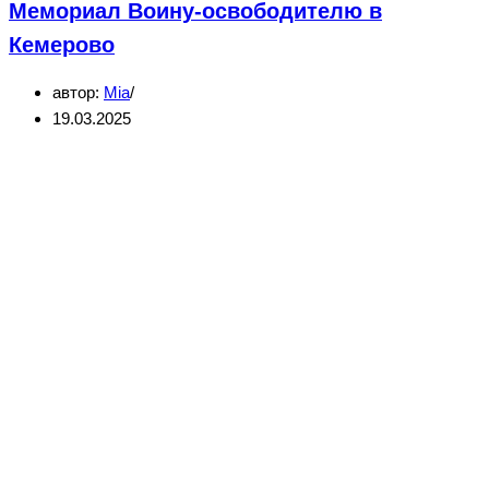
Мемориал Воину-освободителю в
в
поселке
Кемерово
Металлплощадка,
автор:
Mia
Кемерово
19.03.2025