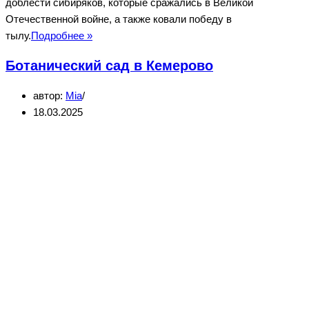
доблести сибиряков, которые сражались в Великой
Отечественной войне, а также ковали победу в
Мемориал
тылу.
Подробнее »
Воину-
Ботанический сад в Кемерово
освободителю
в
автор:
Mia
Кемерово
18.03.2025