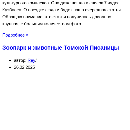
культурного комплекса. Она даже вошла в список 7 чудес
Кузбасса. О поездке сюда и будет наша очередная статья.
Обращаю внимание, что статья получилась довольно
крупная, с большим количеством фото.
Томская
Подробнее »
писаница
Зоопарк и животные Томской Писаницы
—
музей-
автор:
Rey
заповедник
26.02.2025
под
Кемерово