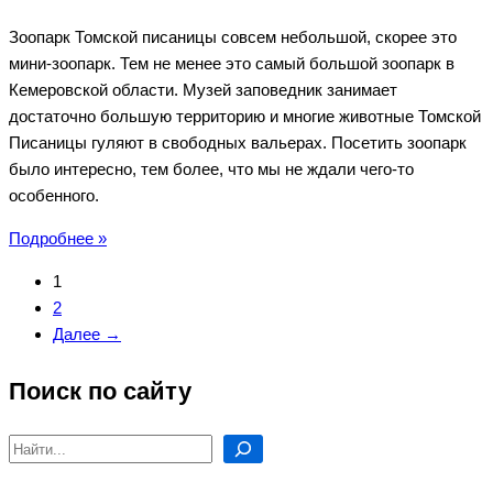
Зоопарк Томской писаницы совсем небольшой, скорее это
мини-зоопарк. Тем не менее это самый большой зоопарк в
Кемеровской области. Музей заповедник занимает
достаточно большую территорию и многие животные Томской
Писаницы гуляют в свободных вальерах. Посетить зоопарк
было интересно, тем более, что мы не ждали чего-то
особенного.
Зоопарк
Подробнее »
и
1
животные
2
Томской
Далее →
Писаницы
Поиск по сайту
Поиск