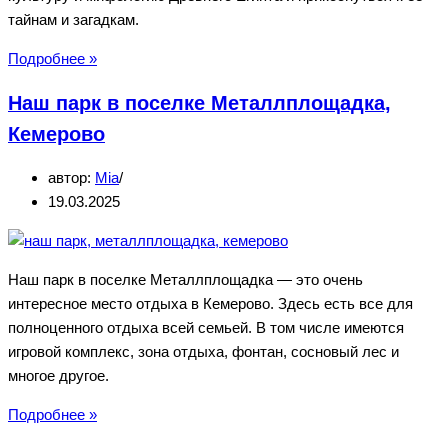
тайнам и загадкам.
Сокровища
Подробнее »
гробницы
Наш парк в поселке Металлплощадка,
Тутанхамона
—
Кемерово
выставка
автор:
Mia
в
19.03.2025
Кемерово
Наш парк в поселке Металлплощадка — это очень
интересное место отдыха в Кемерово. Здесь есть все для
полноценного отдыха всей семьей. В том числе имеются
игровой комплекс, зона отдыха, фонтан, сосновый лес и
многое другое.
Наш
Подробнее »
парк